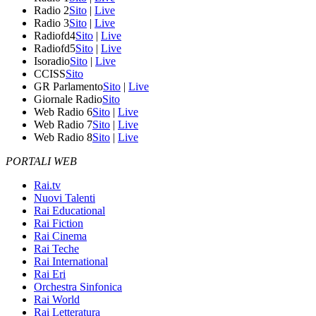
Radio 2
Sito
|
Live
Radio 3
Sito
|
Live
Radiofd4
Sito
|
Live
Radiofd5
Sito
|
Live
Isoradio
Sito
|
Live
CCISS
Sito
GR Parlamento
Sito
|
Live
Giornale Radio
Sito
Web Radio 6
Sito
|
Live
Web Radio 7
Sito
|
Live
Web Radio 8
Sito
|
Live
PORTALI WEB
Rai.tv
Nuovi Talenti
Rai Educational
Rai Fiction
Rai Cinema
Rai Teche
Rai International
Rai Eri
Orchestra Sinfonica
Rai World
Rai Letteratura