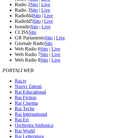
Radio 2
Sito
|
Live
Radio 3
Sito
|
Live
Radiofd4
Sito
|
Live
Radiofd5
Sito
|
Live
Isoradio
Sito
|
Live
CCISS
Sito
GR Parlamento
Sito
|
Live
Giornale Radio
Sito
Web Radio 6
Sito
|
Live
Web Radio 7
Sito
|
Live
Web Radio 8
Sito
|
Live
PORTALI WEB
Rai.tv
Nuovi Talenti
Rai Educational
Rai Fiction
Rai Cinema
Rai Teche
Rai International
Rai Eri
Orchestra Sinfonica
Rai World
Rai Letteratura