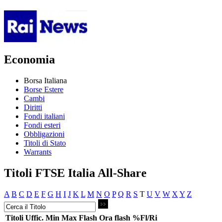
Economia
Borsa Italiana
Borse Estere
Cambi
Diritti
Fondi italiani
Fondi esteri
Obbligazioni
Titoli di Stato
Warrants
Titoli FTSE Italia All-Share
A
B
C
D
E
F
G
H
I
J
K
L
M
N
O
P
Q
R
S
T
U
V
W
X
Y
Z
Titoli
Uffic.
Min
Max
Flash
Ora flash
%Fl/Ri