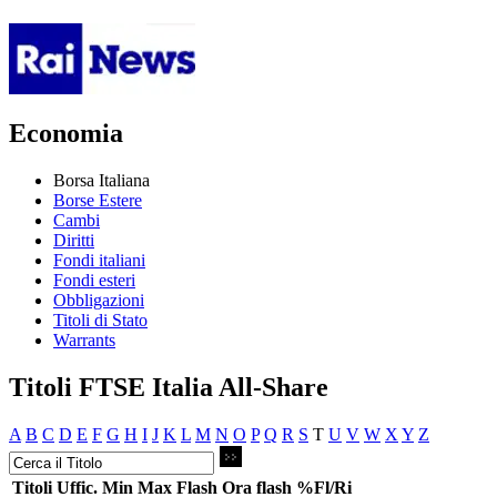
Economia
Borsa Italiana
Borse Estere
Cambi
Diritti
Fondi italiani
Fondi esteri
Obbligazioni
Titoli di Stato
Warrants
Titoli FTSE Italia All-Share
A
B
C
D
E
F
G
H
I
J
K
L
M
N
O
P
Q
R
S
T
U
V
W
X
Y
Z
Titoli
Uffic.
Min
Max
Flash
Ora flash
%Fl/Ri