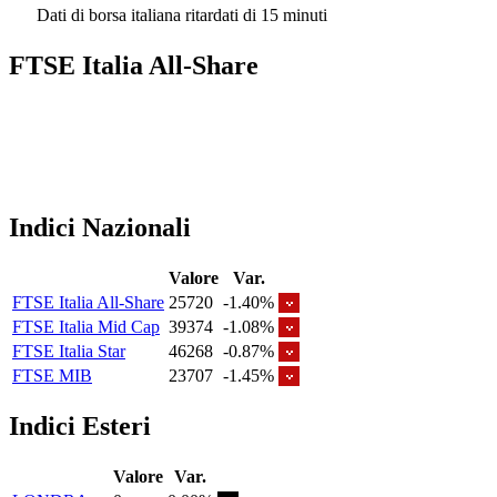
Dati di borsa italiana ritardati di 15 minuti
FTSE Italia All-Share
Indici Nazionali
Valore
Var.
FTSE Italia All-Share
25720
-1.40%
FTSE Italia Mid Cap
39374
-1.08%
FTSE Italia Star
46268
-0.87%
FTSE MIB
23707
-1.45%
Indici Esteri
Valore
Var.