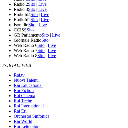
Radio 2
Sito
|
Live
Radio 3
Sito
|
Live
Radiofd4
Sito
|
Live
Radiofd5
Sito
|
Live
Isoradio
Sito
|
Live
CCISS
Sito
GR Parlamento
Sito
|
Live
Giornale Radio
Sito
Web Radio 6
Sito
|
Live
Web Radio 7
Sito
|
Live
Web Radio 8
Sito
|
Live
PORTALI WEB
Rai.tv
Nuovi Talenti
Rai Educational
Rai Fiction
Rai Cinema
Rai Teche
Rai International
Rai Eri
Orchestra Sinfonica
Rai World
Rai Letteratura