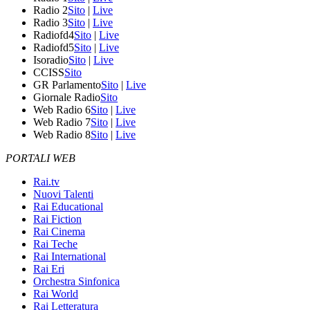
Radio 2
Sito
|
Live
Radio 3
Sito
|
Live
Radiofd4
Sito
|
Live
Radiofd5
Sito
|
Live
Isoradio
Sito
|
Live
CCISS
Sito
GR Parlamento
Sito
|
Live
Giornale Radio
Sito
Web Radio 6
Sito
|
Live
Web Radio 7
Sito
|
Live
Web Radio 8
Sito
|
Live
PORTALI WEB
Rai.tv
Nuovi Talenti
Rai Educational
Rai Fiction
Rai Cinema
Rai Teche
Rai International
Rai Eri
Orchestra Sinfonica
Rai World
Rai Letteratura