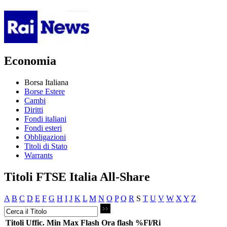
Economia
Borsa Italiana
Borse Estere
Cambi
Diritti
Fondi italiani
Fondi esteri
Obbligazioni
Titoli di Stato
Warrants
Titoli FTSE Italia All-Share
A
B
C
D
E
F
G
H
I
J
K
L
M
N
O
P
Q
R
S
T
U
V
W
X
Y
Z
Titoli
Uffic.
Min
Max
Flash
Ora flash
%Fl/Ri