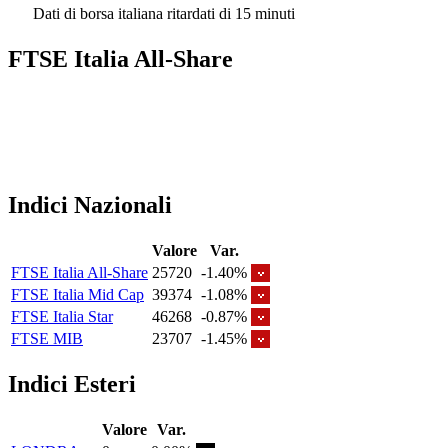
Dati di borsa italiana ritardati di 15 minuti
FTSE Italia All-Share
Indici Nazionali
Valore
Var.
FTSE Italia All-Share
25720
-1.40%
FTSE Italia Mid Cap
39374
-1.08%
FTSE Italia Star
46268
-0.87%
FTSE MIB
23707
-1.45%
Indici Esteri
Valore
Var.