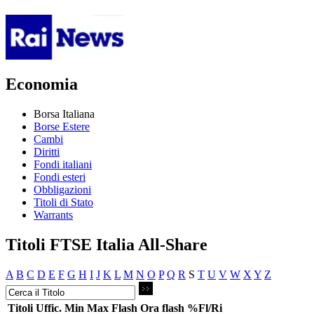
Economia
Borsa Italiana
Borse Estere
Cambi
Diritti
Fondi italiani
Fondi esteri
Obbligazioni
Titoli di Stato
Warrants
Titoli FTSE Italia All-Share
A
B
C
D
E
F
G
H
I
J
K
L
M
N
O
P
Q
R
S
T
U
V
W
X
Y
Z
Titoli
Uffic.
Min
Max
Flash
Ora flash
%Fl/Ri