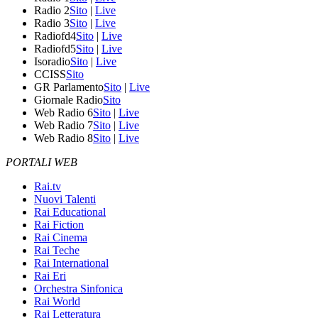
Radio 2
Sito
|
Live
Radio 3
Sito
|
Live
Radiofd4
Sito
|
Live
Radiofd5
Sito
|
Live
Isoradio
Sito
|
Live
CCISS
Sito
GR Parlamento
Sito
|
Live
Giornale Radio
Sito
Web Radio 6
Sito
|
Live
Web Radio 7
Sito
|
Live
Web Radio 8
Sito
|
Live
PORTALI WEB
Rai.tv
Nuovi Talenti
Rai Educational
Rai Fiction
Rai Cinema
Rai Teche
Rai International
Rai Eri
Orchestra Sinfonica
Rai World
Rai Letteratura