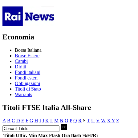
Economia
Borsa Italiana
Borse Estere
Cambi
Diritti
Fondi italiani
Fondi esteri
Obbligazioni
Titoli di Stato
Warrants
Titoli FTSE Italia All-Share
A
B
C
D
E
F
G
H
I
J
K
L
M
N
O
P
Q
R
S
T
U
V
W
X
Y
Z
Titoli
Uffic.
Min
Max
Flash
Ora flash
%Fl/Ri