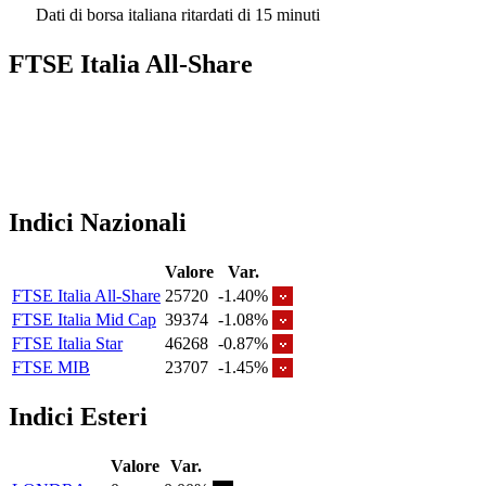
Dati di borsa italiana ritardati di 15 minuti
FTSE Italia All-Share
Indici Nazionali
Valore
Var.
FTSE Italia All-Share
25720
-1.40%
FTSE Italia Mid Cap
39374
-1.08%
FTSE Italia Star
46268
-0.87%
FTSE MIB
23707
-1.45%
Indici Esteri
Valore
Var.