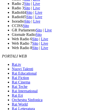
Radio 2
Sito
|
Live
Radio 3
Sito
|
Live
Radiofd4
Sito
|
Live
Radiofd5
Sito
|
Live
Isoradio
Sito
|
Live
CCISS
Sito
GR Parlamento
Sito
|
Live
Giornale Radio
Sito
Web Radio 6
Sito
|
Live
Web Radio 7
Sito
|
Live
Web Radio 8
Sito
|
Live
PORTALI WEB
Rai.tv
Nuovi Talenti
Rai Educational
Rai Fiction
Rai Cinema
Rai Teche
Rai International
Rai Eri
Orchestra Sinfonica
Rai World
Rai Letteratura