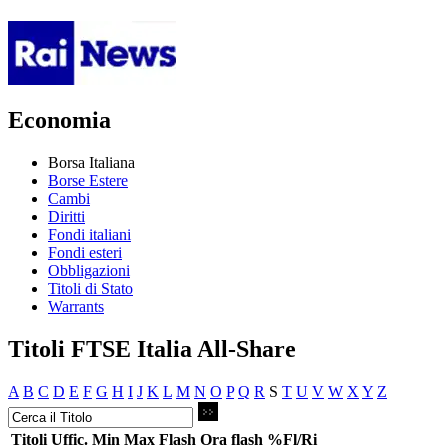
Economia
Borsa Italiana
Borse Estere
Cambi
Diritti
Fondi italiani
Fondi esteri
Obbligazioni
Titoli di Stato
Warrants
Titoli FTSE Italia All-Share
A
B
C
D
E
F
G
H
I
J
K
L
M
N
O
P
Q
R
S
T
U
V
W
X
Y
Z
Titoli
Uffic.
Min
Max
Flash
Ora flash
%Fl/Ri