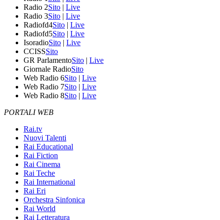
Radio 2
Sito
|
Live
Radio 3
Sito
|
Live
Radiofd4
Sito
|
Live
Radiofd5
Sito
|
Live
Isoradio
Sito
|
Live
CCISS
Sito
GR Parlamento
Sito
|
Live
Giornale Radio
Sito
Web Radio 6
Sito
|
Live
Web Radio 7
Sito
|
Live
Web Radio 8
Sito
|
Live
PORTALI WEB
Rai.tv
Nuovi Talenti
Rai Educational
Rai Fiction
Rai Cinema
Rai Teche
Rai International
Rai Eri
Orchestra Sinfonica
Rai World
Rai Letteratura