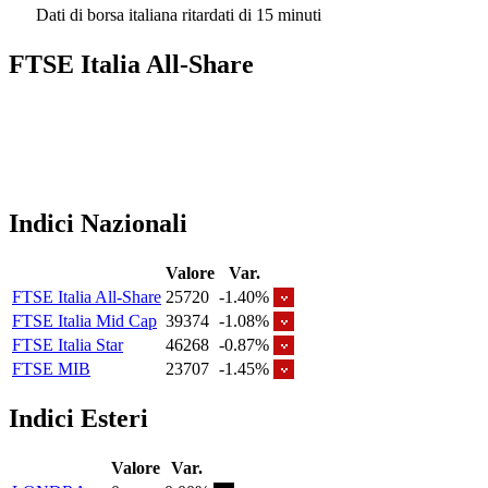
Dati di borsa italiana ritardati di 15 minuti
FTSE Italia All-Share
Indici Nazionali
Valore
Var.
FTSE Italia All-Share
25720
-1.40%
FTSE Italia Mid Cap
39374
-1.08%
FTSE Italia Star
46268
-0.87%
FTSE MIB
23707
-1.45%
Indici Esteri
Valore
Var.