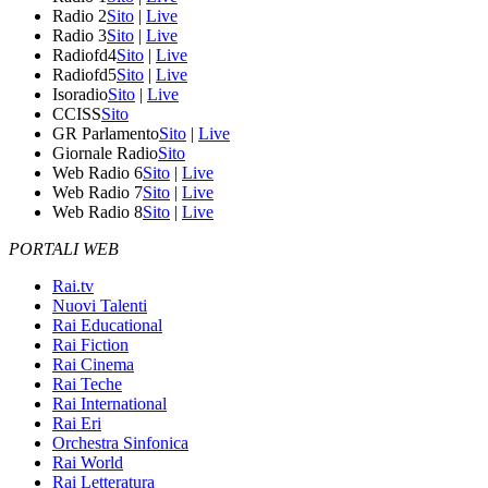
Radio 2
Sito
|
Live
Radio 3
Sito
|
Live
Radiofd4
Sito
|
Live
Radiofd5
Sito
|
Live
Isoradio
Sito
|
Live
CCISS
Sito
GR Parlamento
Sito
|
Live
Giornale Radio
Sito
Web Radio 6
Sito
|
Live
Web Radio 7
Sito
|
Live
Web Radio 8
Sito
|
Live
PORTALI WEB
Rai.tv
Nuovi Talenti
Rai Educational
Rai Fiction
Rai Cinema
Rai Teche
Rai International
Rai Eri
Orchestra Sinfonica
Rai World
Rai Letteratura