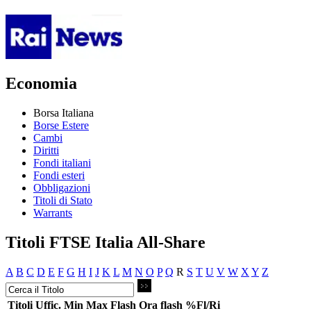
Economia
Borsa Italiana
Borse Estere
Cambi
Diritti
Fondi italiani
Fondi esteri
Obbligazioni
Titoli di Stato
Warrants
Titoli FTSE Italia All-Share
A
B
C
D
E
F
G
H
I
J
K
L
M
N
O
P
Q
R
S
T
U
V
W
X
Y
Z
Titoli
Uffic.
Min
Max
Flash
Ora flash
%Fl/Ri