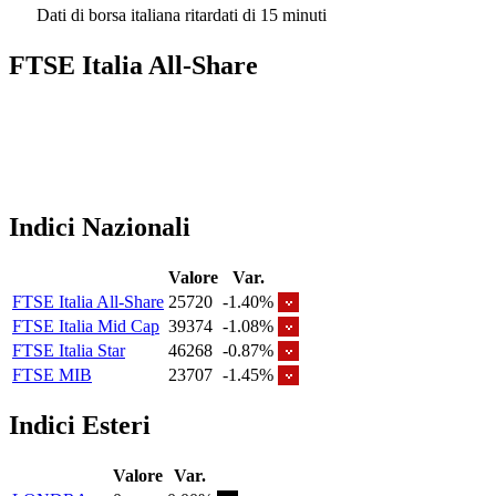
Dati di borsa italiana ritardati di 15 minuti
FTSE Italia All-Share
Indici Nazionali
Valore
Var.
FTSE Italia All-Share
25720
-1.40%
FTSE Italia Mid Cap
39374
-1.08%
FTSE Italia Star
46268
-0.87%
FTSE MIB
23707
-1.45%
Indici Esteri
Valore
Var.