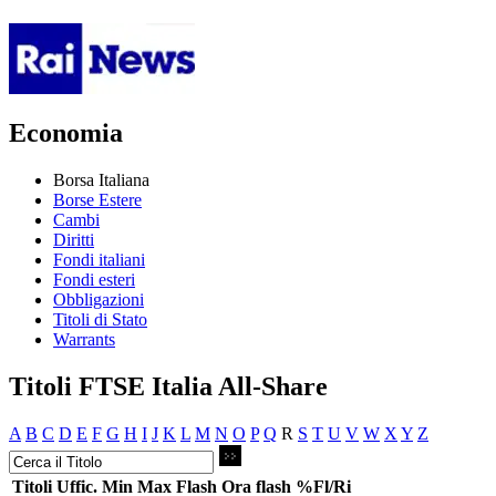
Economia
Borsa Italiana
Borse Estere
Cambi
Diritti
Fondi italiani
Fondi esteri
Obbligazioni
Titoli di Stato
Warrants
Titoli FTSE Italia All-Share
A
B
C
D
E
F
G
H
I
J
K
L
M
N
O
P
Q
R
S
T
U
V
W
X
Y
Z
Titoli
Uffic.
Min
Max
Flash
Ora flash
%Fl/Ri