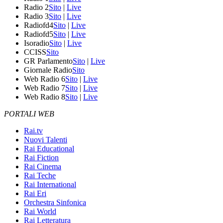
Radio 2
Sito
|
Live
Radio 3
Sito
|
Live
Radiofd4
Sito
|
Live
Radiofd5
Sito
|
Live
Isoradio
Sito
|
Live
CCISS
Sito
GR Parlamento
Sito
|
Live
Giornale Radio
Sito
Web Radio 6
Sito
|
Live
Web Radio 7
Sito
|
Live
Web Radio 8
Sito
|
Live
PORTALI WEB
Rai.tv
Nuovi Talenti
Rai Educational
Rai Fiction
Rai Cinema
Rai Teche
Rai International
Rai Eri
Orchestra Sinfonica
Rai World
Rai Letteratura