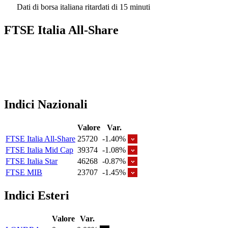
Dati di borsa italiana ritardati di 15 minuti
FTSE Italia All-Share
Indici Nazionali
Valore
Var.
FTSE Italia All-Share
25720
-1.40%
FTSE Italia Mid Cap
39374
-1.08%
FTSE Italia Star
46268
-0.87%
FTSE MIB
23707
-1.45%
Indici Esteri
Valore
Var.