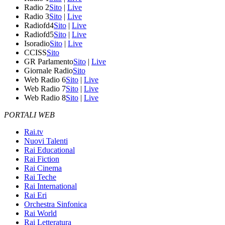
Radio 2
Sito
|
Live
Radio 3
Sito
|
Live
Radiofd4
Sito
|
Live
Radiofd5
Sito
|
Live
Isoradio
Sito
|
Live
CCISS
Sito
GR Parlamento
Sito
|
Live
Giornale Radio
Sito
Web Radio 6
Sito
|
Live
Web Radio 7
Sito
|
Live
Web Radio 8
Sito
|
Live
PORTALI WEB
Rai.tv
Nuovi Talenti
Rai Educational
Rai Fiction
Rai Cinema
Rai Teche
Rai International
Rai Eri
Orchestra Sinfonica
Rai World
Rai Letteratura