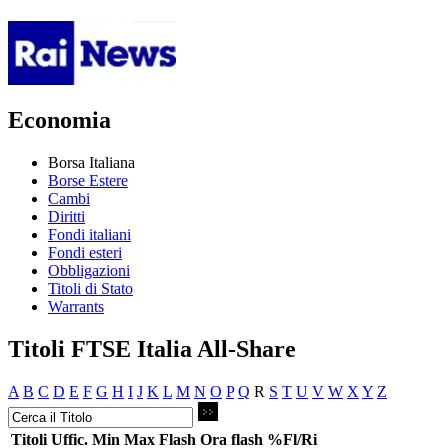
Economia
Borsa Italiana
Borse Estere
Cambi
Diritti
Fondi italiani
Fondi esteri
Obbligazioni
Titoli di Stato
Warrants
Titoli FTSE Italia All-Share
A
B
C
D
E
F
G
H
I
J
K
L
M
N
O
P
Q
R
S
T
U
V
W
X
Y
Z
Titoli
Uffic.
Min
Max
Flash
Ora flash
%Fl/Ri