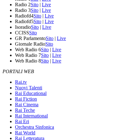
Radio 2
Sito
|
Live
Radio 3
Sito
|
Live
Radiofd4
Sito
|
Live
Radiofd5
Sito
|
Live
Isoradio
Sito
|
Live
CCISS
Sito
GR Parlamento
Sito
|
Live
Giornale Radio
Sito
Web Radio 6
Sito
|
Live
Web Radio 7
Sito
|
Live
Web Radio 8
Sito
|
Live
PORTALI WEB
Rai.tv
Nuovi Talenti
Rai Educational
Rai Fiction
Rai Cinema
Rai Teche
Rai International
Rai Eri
Orchestra Sinfonica
Rai World
Rai Letteratura