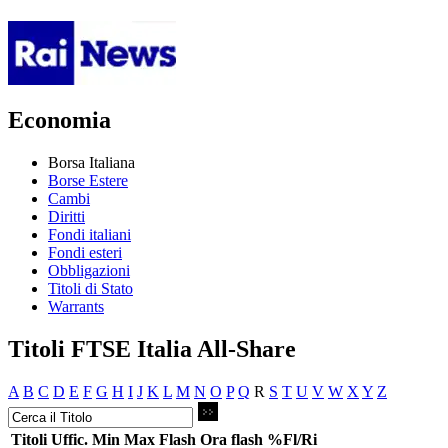
Economia
Borsa Italiana
Borse Estere
Cambi
Diritti
Fondi italiani
Fondi esteri
Obbligazioni
Titoli di Stato
Warrants
Titoli FTSE Italia All-Share
A
B
C
D
E
F
G
H
I
J
K
L
M
N
O
P
Q
R
S
T
U
V
W
X
Y
Z
Titoli
Uffic.
Min
Max
Flash
Ora flash
%Fl/Ri