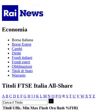
Economia
Borsa Italiana
Borse Estere
Cambi
Diritti
Fondi italiani
Fondi esteri
Obbligazioni
Titoli di Stato
Warrants
Titoli FTSE Italia All-Share
A
B
C
D
E
F
G
H
I
J
K
L
M
N
O
P
Q
R
S
T
U
V
W
X
Y
Z
Titoli
Uffic.
Min
Max
Flash
Ora flash
%Fl/Ri