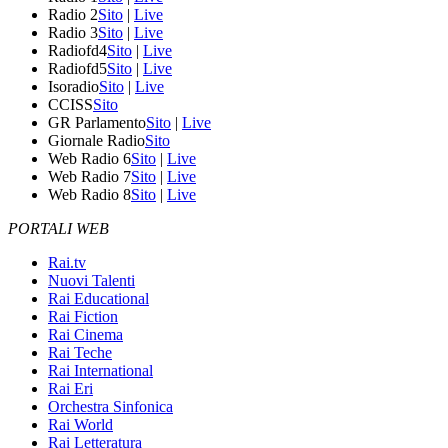
Radio 2
Sito
|
Live
Radio 3
Sito
|
Live
Radiofd4
Sito
|
Live
Radiofd5
Sito
|
Live
Isoradio
Sito
|
Live
CCISS
Sito
GR Parlamento
Sito
|
Live
Giornale Radio
Sito
Web Radio 6
Sito
|
Live
Web Radio 7
Sito
|
Live
Web Radio 8
Sito
|
Live
PORTALI WEB
Rai.tv
Nuovi Talenti
Rai Educational
Rai Fiction
Rai Cinema
Rai Teche
Rai International
Rai Eri
Orchestra Sinfonica
Rai World
Rai Letteratura