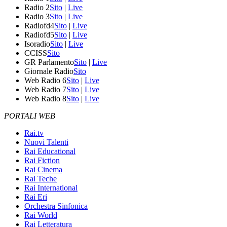
Radio 2
Sito
|
Live
Radio 3
Sito
|
Live
Radiofd4
Sito
|
Live
Radiofd5
Sito
|
Live
Isoradio
Sito
|
Live
CCISS
Sito
GR Parlamento
Sito
|
Live
Giornale Radio
Sito
Web Radio 6
Sito
|
Live
Web Radio 7
Sito
|
Live
Web Radio 8
Sito
|
Live
PORTALI WEB
Rai.tv
Nuovi Talenti
Rai Educational
Rai Fiction
Rai Cinema
Rai Teche
Rai International
Rai Eri
Orchestra Sinfonica
Rai World
Rai Letteratura