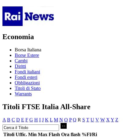
Economia
Borsa Italiana
Borse Estere
Cambi
Diritti
Fondi italiani
Fondi esteri
Obbligazioni
Titoli di Stato
Warrants
Titoli FTSE Italia All-Share
A
B
C
D
E
F
G
H
I
J
K
L
M
N
O
P
Q
R
S
T
U
V
W
X
Y
Z
Titoli
Uffic.
Min
Max
Flash
Ora flash
%Fl/Ri