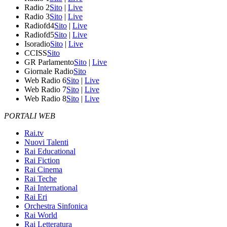
Radio 2
Sito
|
Live
Radio 3
Sito
|
Live
Radiofd4
Sito
|
Live
Radiofd5
Sito
|
Live
Isoradio
Sito
|
Live
CCISS
Sito
GR Parlamento
Sito
|
Live
Giornale Radio
Sito
Web Radio 6
Sito
|
Live
Web Radio 7
Sito
|
Live
Web Radio 8
Sito
|
Live
PORTALI WEB
Rai.tv
Nuovi Talenti
Rai Educational
Rai Fiction
Rai Cinema
Rai Teche
Rai International
Rai Eri
Orchestra Sinfonica
Rai World
Rai Letteratura