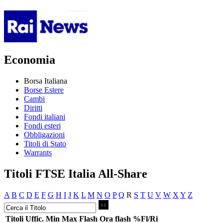
Economia
Borsa Italiana
Borse Estere
Cambi
Diritti
Fondi italiani
Fondi esteri
Obbligazioni
Titoli di Stato
Warrants
Titoli FTSE Italia All-Share
A
B
C
D
E
F
G
H
I
J
K
L
M
N
O
P
Q
R
S
T
U
V
W
X
Y
Z
Titoli
Uffic.
Min
Max
Flash
Ora flash
%Fl/Ri