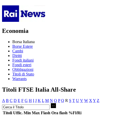
Economia
Borsa Italiana
Borse Estere
Cambi
Diritti
Fondi italiani
Fondi esteri
Obbligazioni
Titoli di Stato
Warrants
Titoli FTSE Italia All-Share
A
B
C
D
E
F
G
H
I
J
K
L
M
N
O
P
Q
R
S
T
U
V
W
X
Y
Z
Titoli
Uffic.
Min
Max
Flash
Ora flash
%Fl/Ri