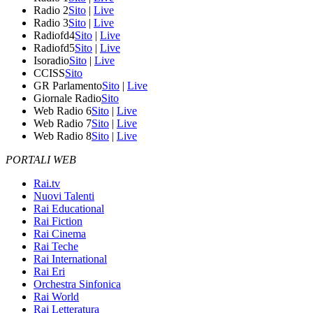
Radio 2
Sito
|
Live
Radio 3
Sito
|
Live
Radiofd4
Sito
|
Live
Radiofd5
Sito
|
Live
Isoradio
Sito
|
Live
CCISS
Sito
GR Parlamento
Sito
|
Live
Giornale Radio
Sito
Web Radio 6
Sito
|
Live
Web Radio 7
Sito
|
Live
Web Radio 8
Sito
|
Live
PORTALI WEB
Rai.tv
Nuovi Talenti
Rai Educational
Rai Fiction
Rai Cinema
Rai Teche
Rai International
Rai Eri
Orchestra Sinfonica
Rai World
Rai Letteratura