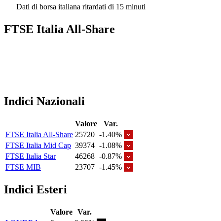
Dati di borsa italiana ritardati di 15 minuti
FTSE Italia All-Share
Indici Nazionali
Valore
Var.
FTSE Italia All-Share
25720
-1.40%
FTSE Italia Mid Cap
39374
-1.08%
FTSE Italia Star
46268
-0.87%
FTSE MIB
23707
-1.45%
Indici Esteri
Valore
Var.