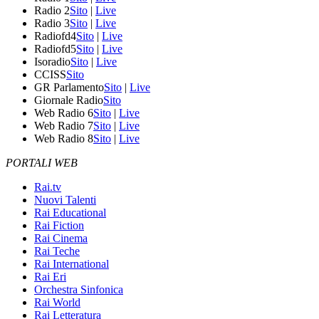
Radio 2
Sito
|
Live
Radio 3
Sito
|
Live
Radiofd4
Sito
|
Live
Radiofd5
Sito
|
Live
Isoradio
Sito
|
Live
CCISS
Sito
GR Parlamento
Sito
|
Live
Giornale Radio
Sito
Web Radio 6
Sito
|
Live
Web Radio 7
Sito
|
Live
Web Radio 8
Sito
|
Live
PORTALI WEB
Rai.tv
Nuovi Talenti
Rai Educational
Rai Fiction
Rai Cinema
Rai Teche
Rai International
Rai Eri
Orchestra Sinfonica
Rai World
Rai Letteratura