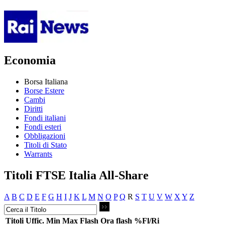
Economia
Borsa Italiana
Borse Estere
Cambi
Diritti
Fondi italiani
Fondi esteri
Obbligazioni
Titoli di Stato
Warrants
Titoli FTSE Italia All-Share
A
B
C
D
E
F
G
H
I
J
K
L
M
N
O
P
Q
R
S
T
U
V
W
X
Y
Z
Titoli
Uffic.
Min
Max
Flash
Ora flash
%Fl/Ri