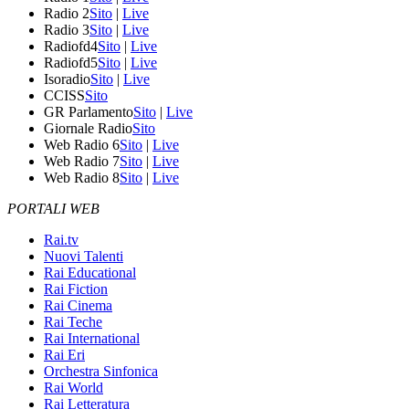
Radio 2
Sito
|
Live
Radio 3
Sito
|
Live
Radiofd4
Sito
|
Live
Radiofd5
Sito
|
Live
Isoradio
Sito
|
Live
CCISS
Sito
GR Parlamento
Sito
|
Live
Giornale Radio
Sito
Web Radio 6
Sito
|
Live
Web Radio 7
Sito
|
Live
Web Radio 8
Sito
|
Live
PORTALI WEB
Rai.tv
Nuovi Talenti
Rai Educational
Rai Fiction
Rai Cinema
Rai Teche
Rai International
Rai Eri
Orchestra Sinfonica
Rai World
Rai Letteratura