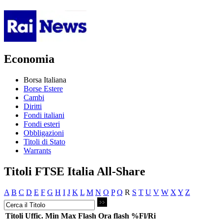
Economia
Borsa Italiana
Borse Estere
Cambi
Diritti
Fondi italiani
Fondi esteri
Obbligazioni
Titoli di Stato
Warrants
Titoli FTSE Italia All-Share
A
B
C
D
E
F
G
H
I
J
K
L
M
N
O
P
Q
R
S
T
U
V
W
X
Y
Z
Titoli
Uffic.
Min
Max
Flash
Ora flash
%Fl/Ri