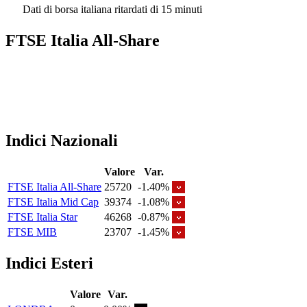
Dati di borsa italiana ritardati di 15 minuti
FTSE Italia All-Share
Indici Nazionali
Valore
Var.
FTSE Italia All-Share
25720
-1.40%
FTSE Italia Mid Cap
39374
-1.08%
FTSE Italia Star
46268
-0.87%
FTSE MIB
23707
-1.45%
Indici Esteri
Valore
Var.