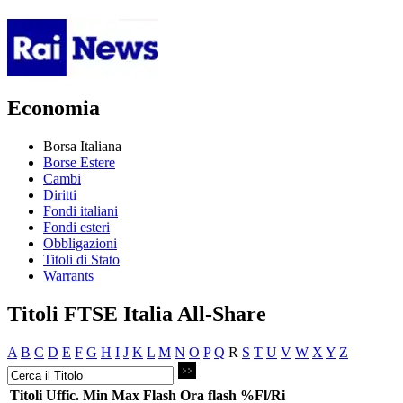
Economia
Borsa Italiana
Borse Estere
Cambi
Diritti
Fondi italiani
Fondi esteri
Obbligazioni
Titoli di Stato
Warrants
Titoli FTSE Italia All-Share
A
B
C
D
E
F
G
H
I
J
K
L
M
N
O
P
Q
R
S
T
U
V
W
X
Y
Z
Titoli
Uffic.
Min
Max
Flash
Ora flash
%Fl/Ri