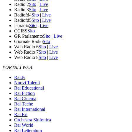
Radio 2
Sito
|
Live
Radio 3
Sito
|
Live
Radiofd4
Sito
|
Live
Radiofd5
Sito
|
Live
Isoradio
Sito
|
Live
CCISS
Sito
GR Parlamento
Sito
|
Live
Giornale Radio
Sito
Web Radio 6
Sito
|
Live
Web Radio 7
Sito
|
Live
Web Radio 8
Sito
|
Live
PORTALI WEB
Rai.tv
Nuovi Talenti
Rai Educational
Rai Fiction
Rai Cinema
Rai Teche
Rai International
Rai Eri
Orchestra Sinfonica
Rai World
Rai Letteratura