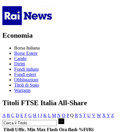
Economia
Borsa Italiana
Borse Estere
Cambi
Diritti
Fondi italiani
Fondi esteri
Obbligazioni
Titoli di Stato
Warrants
Titoli FTSE Italia All-Share
A
B
C
D
E
F
G
H
I
J
K
L
M
N
O
P
Q
R
S
T
U
V
W
X
Y
Z
Titoli
Uffic.
Min
Max
Flash
Ora flash
%Fl/Ri