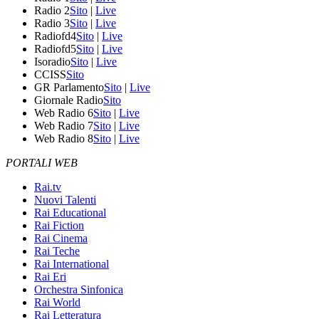
Radio 2
Sito
|
Live
Radio 3
Sito
|
Live
Radiofd4
Sito
|
Live
Radiofd5
Sito
|
Live
Isoradio
Sito
|
Live
CCISS
Sito
GR Parlamento
Sito
|
Live
Giornale Radio
Sito
Web Radio 6
Sito
|
Live
Web Radio 7
Sito
|
Live
Web Radio 8
Sito
|
Live
PORTALI WEB
Rai.tv
Nuovi Talenti
Rai Educational
Rai Fiction
Rai Cinema
Rai Teche
Rai International
Rai Eri
Orchestra Sinfonica
Rai World
Rai Letteratura