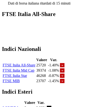
Dati di borsa italiana ritardati di 15 minuti
FTSE Italia All-Share
Indici Nazionali
Valore
Var.
FTSE Italia All-Share
25720
-1.40%
FTSE Italia Mid Cap
39374
-1.08%
FTSE Italia Star
46268
-0.87%
FTSE MIB
23707
-1.45%
Indici Esteri
Valore
Var.