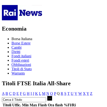
Economia
Borsa Italiana
Borse Estere
Cambi
Diritti
Fondi italiani
Fondi esteri
Obbligazioni
Titoli di Stato
Warrants
Titoli FTSE Italia All-Share
A
B
C
D
E
F
G
H
I
J
K
L
M
N
O
P
Q
R
S
T
U
V
W
X
Y
Z
Titoli
Uffic.
Min
Max
Flash
Ora flash
%Fl/Ri