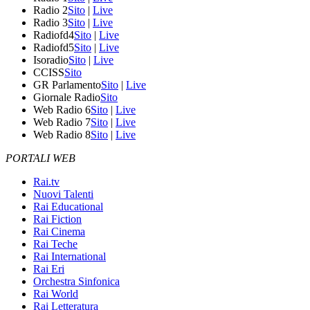
Radio 2
Sito
|
Live
Radio 3
Sito
|
Live
Radiofd4
Sito
|
Live
Radiofd5
Sito
|
Live
Isoradio
Sito
|
Live
CCISS
Sito
GR Parlamento
Sito
|
Live
Giornale Radio
Sito
Web Radio 6
Sito
|
Live
Web Radio 7
Sito
|
Live
Web Radio 8
Sito
|
Live
PORTALI WEB
Rai.tv
Nuovi Talenti
Rai Educational
Rai Fiction
Rai Cinema
Rai Teche
Rai International
Rai Eri
Orchestra Sinfonica
Rai World
Rai Letteratura