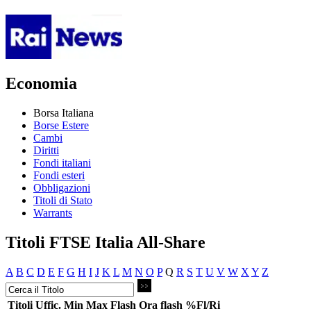
Economia
Borsa Italiana
Borse Estere
Cambi
Diritti
Fondi italiani
Fondi esteri
Obbligazioni
Titoli di Stato
Warrants
Titoli FTSE Italia All-Share
A
B
C
D
E
F
G
H
I
J
K
L
M
N
O
P
Q
R
S
T
U
V
W
X
Y
Z
Titoli
Uffic.
Min
Max
Flash
Ora flash
%Fl/Ri