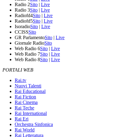
Radio 2
Sito
|
Live
Radio 3
Sito
|
Live
Radiofd4
Sito
|
Live
Radiofd5
Sito
|
Live
Isoradio
Sito
|
Live
CCISS
Sito
GR Parlamento
Sito
|
Live
Giornale Radio
Sito
Web Radio 6
Sito
|
Live
Web Radio 7
Sito
|
Live
Web Radio 8
Sito
|
Live
PORTALI WEB
Rai.tv
Nuovi Talenti
Rai Educational
Rai Fiction
Rai Cinema
Rai Teche
Rai International
Rai Eri
Orchestra Sinfonica
Rai World
Rai Letteratura