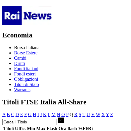
Economia
Borsa Italiana
Borse Estere
Cambi
Diritti
Fondi italiani
Fondi esteri
Obbligazioni
Titoli di Stato
Warrants
Titoli FTSE Italia All-Share
A
B
C
D
E
F
G
H
I
J
K
L
M
N
O
P
Q
R
S
T
U
V
W
X
Y
Z
Titoli
Uffic.
Min
Max
Flash
Ora flash
%Fl/Ri