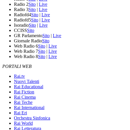
Radio 2
Sito
|
Live
Radio 3
Sito
|
Live
Radiofd4
Sito
|
Live
Radiofd5
Sito
|
Live
Isoradio
Sito
|
Live
CCISS
Sito
GR Parlamento
Sito
|
Live
Giornale Radio
Sito
Web Radio 6
Sito
|
Live
Web Radio 7
Sito
|
Live
Web Radio 8
Sito
|
Live
PORTALI WEB
Rai.tv
Nuovi Talenti
Rai Educational
Rai Fiction
Rai Cinema
Rai Teche
Rai International
Rai Eri
Orchestra Sinfonica
Rai World
Rai Letteratura