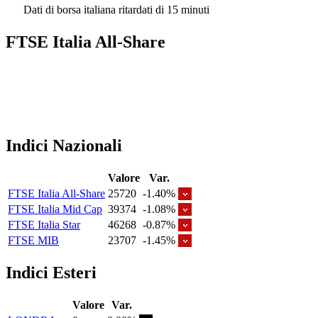
Dati di borsa italiana ritardati di 15 minuti
FTSE Italia All-Share
Indici Nazionali
Valore
Var.
FTSE Italia All-Share
25720
-1.40%
FTSE Italia Mid Cap
39374
-1.08%
FTSE Italia Star
46268
-0.87%
FTSE MIB
23707
-1.45%
Indici Esteri
Valore
Var.