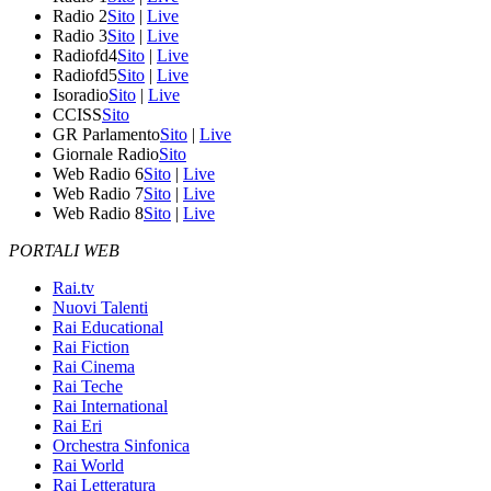
Radio 2
Sito
|
Live
Radio 3
Sito
|
Live
Radiofd4
Sito
|
Live
Radiofd5
Sito
|
Live
Isoradio
Sito
|
Live
CCISS
Sito
GR Parlamento
Sito
|
Live
Giornale Radio
Sito
Web Radio 6
Sito
|
Live
Web Radio 7
Sito
|
Live
Web Radio 8
Sito
|
Live
PORTALI WEB
Rai.tv
Nuovi Talenti
Rai Educational
Rai Fiction
Rai Cinema
Rai Teche
Rai International
Rai Eri
Orchestra Sinfonica
Rai World
Rai Letteratura