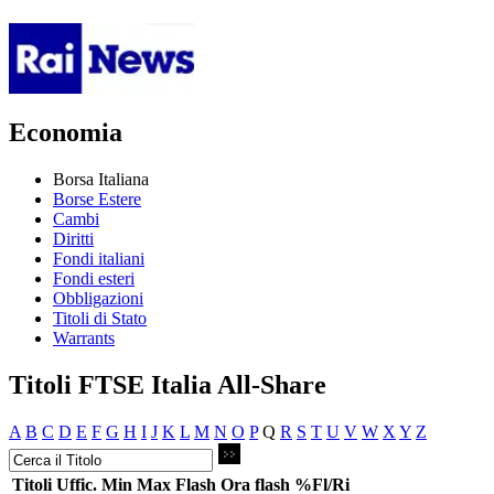
Economia
Borsa Italiana
Borse Estere
Cambi
Diritti
Fondi italiani
Fondi esteri
Obbligazioni
Titoli di Stato
Warrants
Titoli FTSE Italia All-Share
A
B
C
D
E
F
G
H
I
J
K
L
M
N
O
P
Q
R
S
T
U
V
W
X
Y
Z
Titoli
Uffic.
Min
Max
Flash
Ora flash
%Fl/Ri