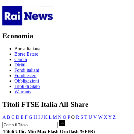
Economia
Borsa Italiana
Borse Estere
Cambi
Diritti
Fondi italiani
Fondi esteri
Obbligazioni
Titoli di Stato
Warrants
Titoli FTSE Italia All-Share
A
B
C
D
E
F
G
H
I
J
K
L
M
N
O
P
Q
R
S
T
U
V
W
X
Y
Z
Titoli
Uffic.
Min
Max
Flash
Ora flash
%Fl/Ri