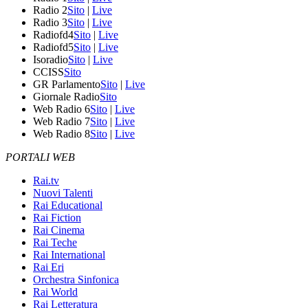
Radio 2
Sito
|
Live
Radio 3
Sito
|
Live
Radiofd4
Sito
|
Live
Radiofd5
Sito
|
Live
Isoradio
Sito
|
Live
CCISS
Sito
GR Parlamento
Sito
|
Live
Giornale Radio
Sito
Web Radio 6
Sito
|
Live
Web Radio 7
Sito
|
Live
Web Radio 8
Sito
|
Live
PORTALI WEB
Rai.tv
Nuovi Talenti
Rai Educational
Rai Fiction
Rai Cinema
Rai Teche
Rai International
Rai Eri
Orchestra Sinfonica
Rai World
Rai Letteratura