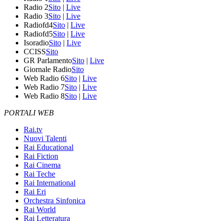
Radio 2
Sito
|
Live
Radio 3
Sito
|
Live
Radiofd4
Sito
|
Live
Radiofd5
Sito
|
Live
Isoradio
Sito
|
Live
CCISS
Sito
GR Parlamento
Sito
|
Live
Giornale Radio
Sito
Web Radio 6
Sito
|
Live
Web Radio 7
Sito
|
Live
Web Radio 8
Sito
|
Live
PORTALI WEB
Rai.tv
Nuovi Talenti
Rai Educational
Rai Fiction
Rai Cinema
Rai Teche
Rai International
Rai Eri
Orchestra Sinfonica
Rai World
Rai Letteratura