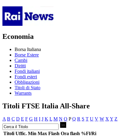
Economia
Borsa Italiana
Borse Estere
Cambi
Diritti
Fondi italiani
Fondi esteri
Obbligazioni
Titoli di Stato
Warrants
Titoli FTSE Italia All-Share
A
B
C
D
E
F
G
H
I
J
K
L
M
N
O
P
Q
R
S
T
U
V
W
X
Y
Z
Titoli
Uffic.
Min
Max
Flash
Ora flash
%Fl/Ri