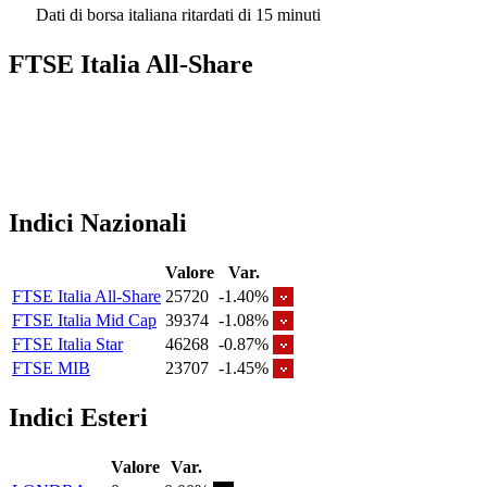
Dati di borsa italiana ritardati di 15 minuti
FTSE Italia All-Share
Indici Nazionali
Valore
Var.
FTSE Italia All-Share
25720
-1.40%
FTSE Italia Mid Cap
39374
-1.08%
FTSE Italia Star
46268
-0.87%
FTSE MIB
23707
-1.45%
Indici Esteri
Valore
Var.