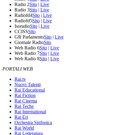
Radio 2
Sito
|
Live
Radio 3
Sito
|
Live
Radiofd4
Sito
|
Live
Radiofd5
Sito
|
Live
Isoradio
Sito
|
Live
CCISS
Sito
GR Parlamento
Sito
|
Live
Giornale Radio
Sito
Web Radio 6
Sito
|
Live
Web Radio 7
Sito
|
Live
Web Radio 8
Sito
|
Live
PORTALI WEB
Rai.tv
Nuovi Talenti
Rai Educational
Rai Fiction
Rai Cinema
Rai Teche
Rai International
Rai Eri
Orchestra Sinfonica
Rai World
Rai Letteratura