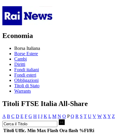
Economia
Borsa Italiana
Borse Estere
Cambi
Diritti
Fondi italiani
Fondi esteri
Obbligazioni
Titoli di Stato
Warrants
Titoli FTSE Italia All-Share
A
B
C
D
E
F
G
H
I
J
K
L
M
N
O
P
Q
R
S
T
U
V
W
X
Y
Z
Titoli
Uffic.
Min
Max
Flash
Ora flash
%Fl/Ri