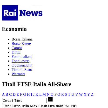
Economia
Borsa Italiana
Borse Estere
Cambi
Diritti
Fondi italiani
Fondi esteri
Obbligazioni
Titoli di Stato
Warrants
Titoli FTSE Italia All-Share
A
B
C
D
E
F
G
H
I
J
K
L
M
N
O
P
Q
R
S
T
U
V
W
X
Y
Z
Titoli
Uffic.
Min
Max
Flash
Ora flash
%Fl/Ri