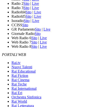
Radio 2
Sito
|
Live
Radio 3
Sito
|
Live
Radiofd4
Sito
|
Live
Radiofd5
Sito
|
Live
Isoradio
Sito
|
Live
CCISS
Sito
GR Parlamento
Sito
|
Live
Giornale Radio
Sito
Web Radio 6
Sito
|
Live
Web Radio 7
Sito
|
Live
Web Radio 8
Sito
|
Live
PORTALI WEB
Rai.tv
Nuovi Talenti
Rai Educational
Rai Fiction
Rai Cinema
Rai Teche
Rai International
Rai Eri
Orchestra Sinfonica
Rai World
Rai Letteratura