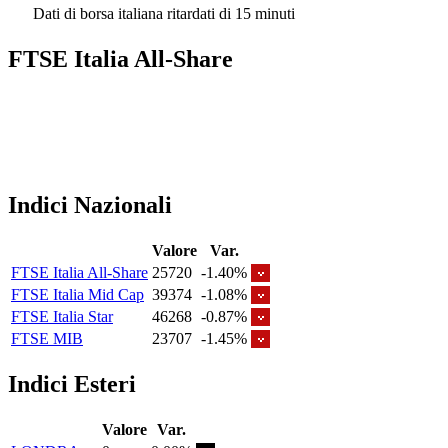
Dati di borsa italiana ritardati di 15 minuti
FTSE Italia All-Share
Indici Nazionali
Valore
Var.
FTSE Italia All-Share
25720
-1.40%
FTSE Italia Mid Cap
39374
-1.08%
FTSE Italia Star
46268
-0.87%
FTSE MIB
23707
-1.45%
Indici Esteri
Valore
Var.