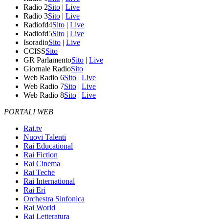
Radio 2
Sito
|
Live
Radio 3
Sito
|
Live
Radiofd4
Sito
|
Live
Radiofd5
Sito
|
Live
Isoradio
Sito
|
Live
CCISS
Sito
GR Parlamento
Sito
|
Live
Giornale Radio
Sito
Web Radio 6
Sito
|
Live
Web Radio 7
Sito
|
Live
Web Radio 8
Sito
|
Live
PORTALI WEB
Rai.tv
Nuovi Talenti
Rai Educational
Rai Fiction
Rai Cinema
Rai Teche
Rai International
Rai Eri
Orchestra Sinfonica
Rai World
Rai Letteratura