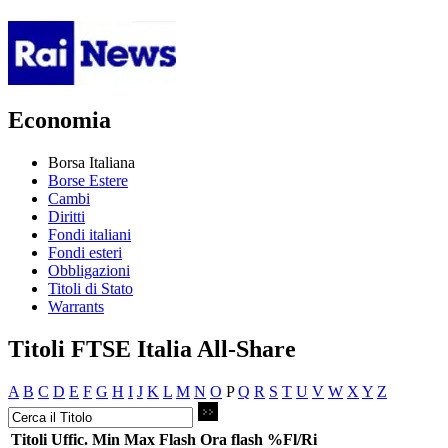
Economia
Borsa Italiana
Borse Estere
Cambi
Diritti
Fondi italiani
Fondi esteri
Obbligazioni
Titoli di Stato
Warrants
Titoli FTSE Italia All-Share
A
B
C
D
E
F
G
H
I
J
K
L
M
N
O
P
Q
R
S
T
U
V
W
X
Y
Z
Titoli
Uffic.
Min
Max
Flash
Ora flash
%Fl/Ri