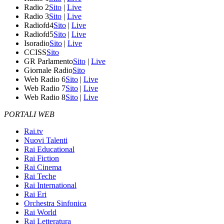
Radio 2
Sito
|
Live
Radio 3
Sito
|
Live
Radiofd4
Sito
|
Live
Radiofd5
Sito
|
Live
Isoradio
Sito
|
Live
CCISS
Sito
GR Parlamento
Sito
|
Live
Giornale Radio
Sito
Web Radio 6
Sito
|
Live
Web Radio 7
Sito
|
Live
Web Radio 8
Sito
|
Live
PORTALI WEB
Rai.tv
Nuovi Talenti
Rai Educational
Rai Fiction
Rai Cinema
Rai Teche
Rai International
Rai Eri
Orchestra Sinfonica
Rai World
Rai Letteratura