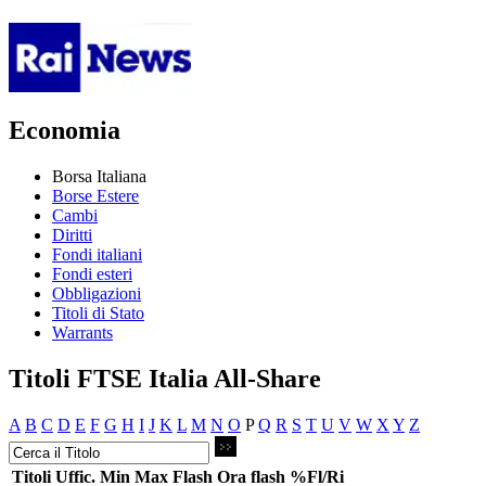
Economia
Borsa Italiana
Borse Estere
Cambi
Diritti
Fondi italiani
Fondi esteri
Obbligazioni
Titoli di Stato
Warrants
Titoli FTSE Italia All-Share
A
B
C
D
E
F
G
H
I
J
K
L
M
N
O
P
Q
R
S
T
U
V
W
X
Y
Z
Titoli
Uffic.
Min
Max
Flash
Ora flash
%Fl/Ri