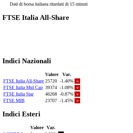
Dati di borsa italiana ritardati di 15 minuti
FTSE Italia All-Share
Indici Nazionali
Valore
Var.
FTSE Italia All-Share
25720
-1.40%
FTSE Italia Mid Cap
39374
-1.08%
FTSE Italia Star
46268
-0.87%
FTSE MIB
23707
-1.45%
Indici Esteri
Valore
Var.