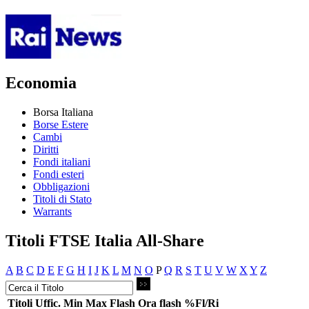
Economia
Borsa Italiana
Borse Estere
Cambi
Diritti
Fondi italiani
Fondi esteri
Obbligazioni
Titoli di Stato
Warrants
Titoli FTSE Italia All-Share
A
B
C
D
E
F
G
H
I
J
K
L
M
N
O
P
Q
R
S
T
U
V
W
X
Y
Z
Titoli
Uffic.
Min
Max
Flash
Ora flash
%Fl/Ri