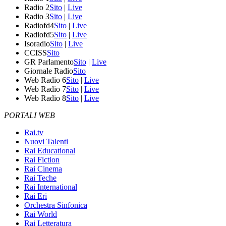
Radio 2
Sito
|
Live
Radio 3
Sito
|
Live
Radiofd4
Sito
|
Live
Radiofd5
Sito
|
Live
Isoradio
Sito
|
Live
CCISS
Sito
GR Parlamento
Sito
|
Live
Giornale Radio
Sito
Web Radio 6
Sito
|
Live
Web Radio 7
Sito
|
Live
Web Radio 8
Sito
|
Live
PORTALI WEB
Rai.tv
Nuovi Talenti
Rai Educational
Rai Fiction
Rai Cinema
Rai Teche
Rai International
Rai Eri
Orchestra Sinfonica
Rai World
Rai Letteratura