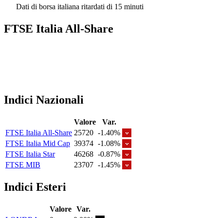
Dati di borsa italiana ritardati di 15 minuti
FTSE Italia All-Share
Indici Nazionali
Valore
Var.
FTSE Italia All-Share
25720
-1.40%
FTSE Italia Mid Cap
39374
-1.08%
FTSE Italia Star
46268
-0.87%
FTSE MIB
23707
-1.45%
Indici Esteri
Valore
Var.