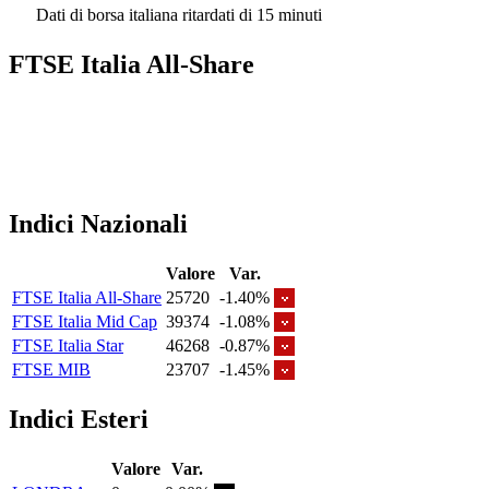
Dati di borsa italiana ritardati di 15 minuti
FTSE Italia All-Share
Indici Nazionali
Valore
Var.
FTSE Italia All-Share
25720
-1.40%
FTSE Italia Mid Cap
39374
-1.08%
FTSE Italia Star
46268
-0.87%
FTSE MIB
23707
-1.45%
Indici Esteri
Valore
Var.