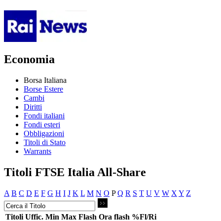
Economia
Borsa Italiana
Borse Estere
Cambi
Diritti
Fondi italiani
Fondi esteri
Obbligazioni
Titoli di Stato
Warrants
Titoli FTSE Italia All-Share
A
B
C
D
E
F
G
H
I
J
K
L
M
N
O
P
Q
R
S
T
U
V
W
X
Y
Z
Titoli
Uffic.
Min
Max
Flash
Ora flash
%Fl/Ri