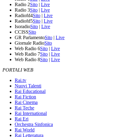
Radio 2
Sito
|
Live
Radio 3
Sito
|
Live
Radiofd4
Sito
|
Live
Radiofd5
Sito
|
Live
Isoradio
Sito
|
Live
CCISS
Sito
GR Parlamento
Sito
|
Live
Giornale Radio
Sito
Web Radio 6
Sito
|
Live
Web Radio 7
Sito
|
Live
Web Radio 8
Sito
|
Live
PORTALI WEB
Rai.tv
Nuovi Talenti
Rai Educational
Rai Fiction
Rai Cinema
Rai Teche
Rai International
Rai Eri
Orchestra Sinfonica
Rai World
Rai Letteratura