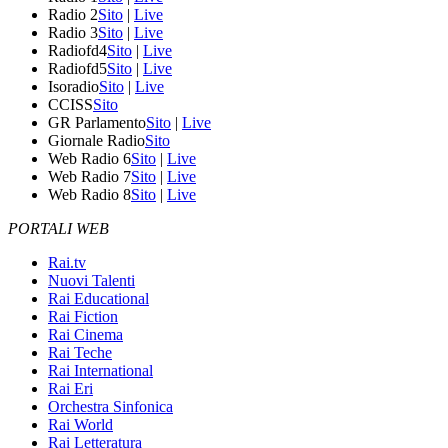
Radio 2
Sito
|
Live
Radio 3
Sito
|
Live
Radiofd4
Sito
|
Live
Radiofd5
Sito
|
Live
Isoradio
Sito
|
Live
CCISS
Sito
GR Parlamento
Sito
|
Live
Giornale Radio
Sito
Web Radio 6
Sito
|
Live
Web Radio 7
Sito
|
Live
Web Radio 8
Sito
|
Live
PORTALI WEB
Rai.tv
Nuovi Talenti
Rai Educational
Rai Fiction
Rai Cinema
Rai Teche
Rai International
Rai Eri
Orchestra Sinfonica
Rai World
Rai Letteratura