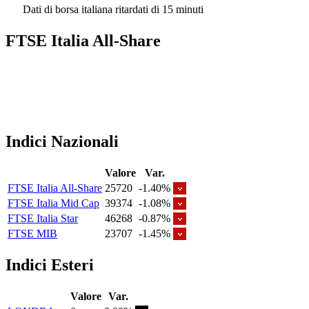
Dati di borsa italiana ritardati di 15 minuti
FTSE Italia All-Share
Indici Nazionali
Valore
Var.
FTSE Italia All-Share
25720
-1.40%
FTSE Italia Mid Cap
39374
-1.08%
FTSE Italia Star
46268
-0.87%
FTSE MIB
23707
-1.45%
Indici Esteri
Valore
Var.