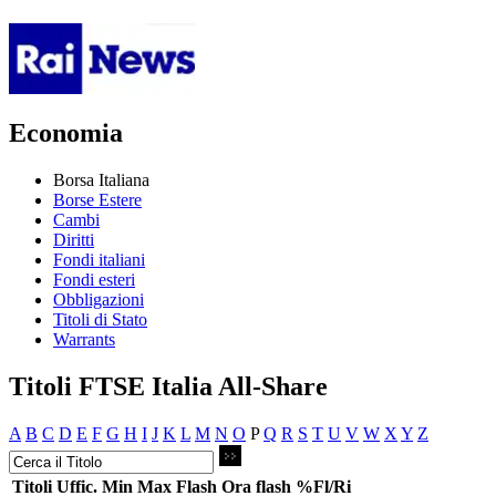
Economia
Borsa Italiana
Borse Estere
Cambi
Diritti
Fondi italiani
Fondi esteri
Obbligazioni
Titoli di Stato
Warrants
Titoli FTSE Italia All-Share
A
B
C
D
E
F
G
H
I
J
K
L
M
N
O
P
Q
R
S
T
U
V
W
X
Y
Z
Titoli
Uffic.
Min
Max
Flash
Ora flash
%Fl/Ri