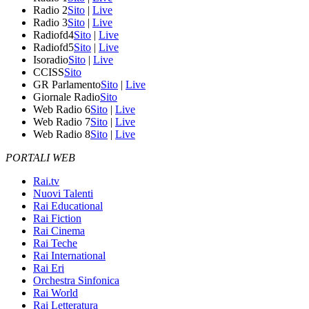
Radio 2
Sito
|
Live
Radio 3
Sito
|
Live
Radiofd4
Sito
|
Live
Radiofd5
Sito
|
Live
Isoradio
Sito
|
Live
CCISS
Sito
GR Parlamento
Sito
|
Live
Giornale Radio
Sito
Web Radio 6
Sito
|
Live
Web Radio 7
Sito
|
Live
Web Radio 8
Sito
|
Live
PORTALI WEB
Rai.tv
Nuovi Talenti
Rai Educational
Rai Fiction
Rai Cinema
Rai Teche
Rai International
Rai Eri
Orchestra Sinfonica
Rai World
Rai Letteratura