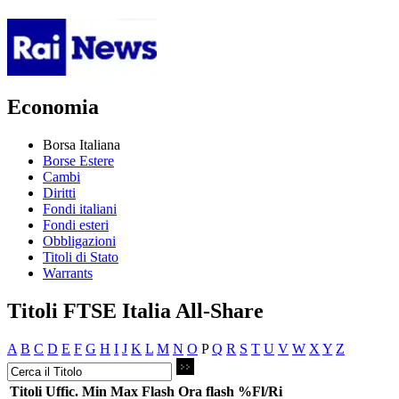
Economia
Borsa Italiana
Borse Estere
Cambi
Diritti
Fondi italiani
Fondi esteri
Obbligazioni
Titoli di Stato
Warrants
Titoli FTSE Italia All-Share
A
B
C
D
E
F
G
H
I
J
K
L
M
N
O
P
Q
R
S
T
U
V
W
X
Y
Z
Titoli
Uffic.
Min
Max
Flash
Ora flash
%Fl/Ri