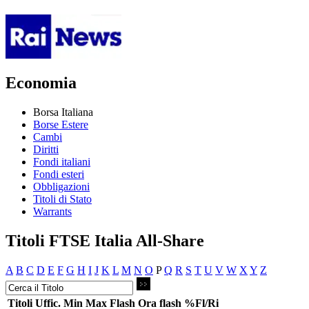
Economia
Borsa Italiana
Borse Estere
Cambi
Diritti
Fondi italiani
Fondi esteri
Obbligazioni
Titoli di Stato
Warrants
Titoli FTSE Italia All-Share
A
B
C
D
E
F
G
H
I
J
K
L
M
N
O
P
Q
R
S
T
U
V
W
X
Y
Z
Titoli
Uffic.
Min
Max
Flash
Ora flash
%Fl/Ri