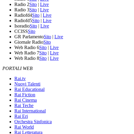
Radio 2
Sito
|
Live
Radio 3
Sito
|
Live
Radiofd4
Sito
|
Live
Radiofd5
Sito
|
Live
Isoradio
Sito
|
Live
CCISS
Sito
GR Parlamento
Sito
|
Live
Giornale Radio
Sito
Web Radio 6
Sito
|
Live
Web Radio 7
Sito
|
Live
Web Radio 8
Sito
|
Live
PORTALI WEB
Rai.tv
Nuovi Talenti
Rai Educational
Rai Fiction
Rai Cinema
Rai Teche
Rai International
Rai Eri
Orchestra Sinfonica
Rai World
Rai Letteratura