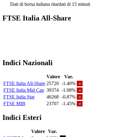
Dati di borsa italiana ritardati di 15 minuti
FTSE Italia All-Share
Indici Nazionali
Valore
Var.
FTSE Italia All-Share
25720
-1.40%
FTSE Italia Mid Cap
39374
-1.08%
FTSE Italia Star
46268
-0.87%
FTSE MIB
23707
-1.45%
Indici Esteri
Valore
Var.