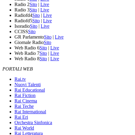
Radio 2
Sito
|
Live
Radio 3
Sito
|
Live
Radiofd4
Sito
|
Live
Radiofd5
Sito
|
Live
Isoradio
Sito
|
Live
CCISS
Sito
GR Parlamento
Sito
|
Live
Giornale Radio
Sito
Web Radio 6
Sito
|
Live
Web Radio 7
Sito
|
Live
Web Radio 8
Sito
|
Live
PORTALI WEB
Rai.tv
Nuovi Talenti
Rai Educational
Rai Fiction
Rai Cinema
Rai Teche
Rai International
Rai Eri
Orchestra Sinfonica
Rai World
Rai Letteratura