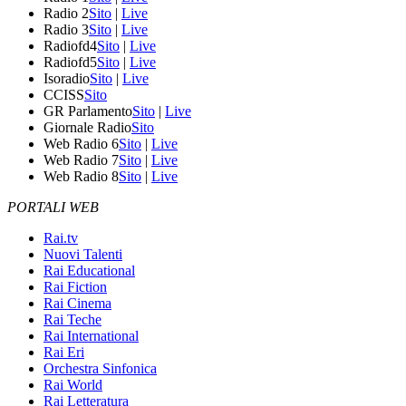
Radio 2
Sito
|
Live
Radio 3
Sito
|
Live
Radiofd4
Sito
|
Live
Radiofd5
Sito
|
Live
Isoradio
Sito
|
Live
CCISS
Sito
GR Parlamento
Sito
|
Live
Giornale Radio
Sito
Web Radio 6
Sito
|
Live
Web Radio 7
Sito
|
Live
Web Radio 8
Sito
|
Live
PORTALI WEB
Rai.tv
Nuovi Talenti
Rai Educational
Rai Fiction
Rai Cinema
Rai Teche
Rai International
Rai Eri
Orchestra Sinfonica
Rai World
Rai Letteratura