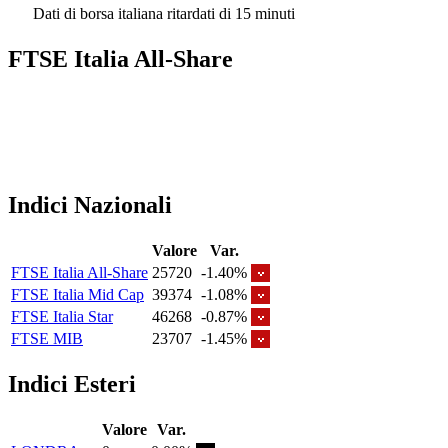
Dati di borsa italiana ritardati di 15 minuti
FTSE Italia All-Share
Indici Nazionali
Valore
Var.
FTSE Italia All-Share
25720
-1.40%
FTSE Italia Mid Cap
39374
-1.08%
FTSE Italia Star
46268
-0.87%
FTSE MIB
23707
-1.45%
Indici Esteri
Valore
Var.