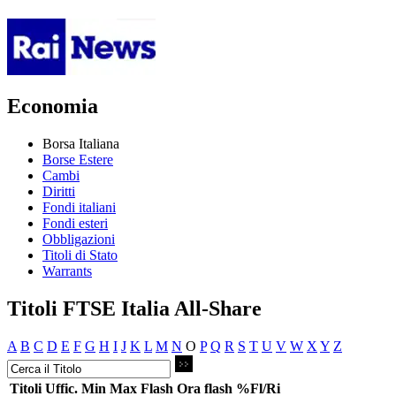
Economia
Borsa Italiana
Borse Estere
Cambi
Diritti
Fondi italiani
Fondi esteri
Obbligazioni
Titoli di Stato
Warrants
Titoli FTSE Italia All-Share
A
B
C
D
E
F
G
H
I
J
K
L
M
N
O
P
Q
R
S
T
U
V
W
X
Y
Z
Titoli
Uffic.
Min
Max
Flash
Ora flash
%Fl/Ri