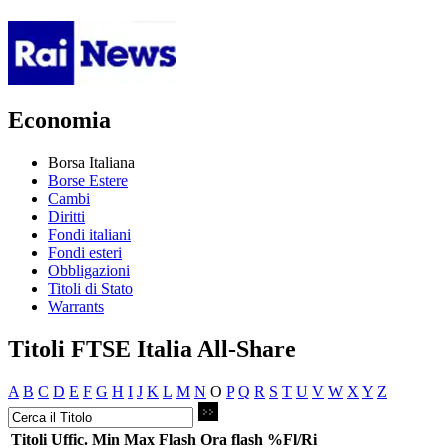
Economia
Borsa Italiana
Borse Estere
Cambi
Diritti
Fondi italiani
Fondi esteri
Obbligazioni
Titoli di Stato
Warrants
Titoli FTSE Italia All-Share
A
B
C
D
E
F
G
H
I
J
K
L
M
N
O
P
Q
R
S
T
U
V
W
X
Y
Z
Titoli
Uffic.
Min
Max
Flash
Ora flash
%Fl/Ri