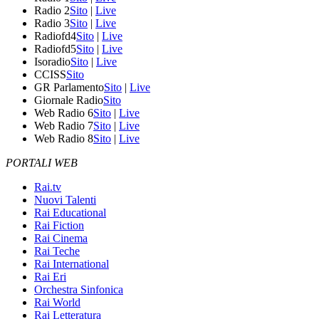
Radio 2
Sito
|
Live
Radio 3
Sito
|
Live
Radiofd4
Sito
|
Live
Radiofd5
Sito
|
Live
Isoradio
Sito
|
Live
CCISS
Sito
GR Parlamento
Sito
|
Live
Giornale Radio
Sito
Web Radio 6
Sito
|
Live
Web Radio 7
Sito
|
Live
Web Radio 8
Sito
|
Live
PORTALI WEB
Rai.tv
Nuovi Talenti
Rai Educational
Rai Fiction
Rai Cinema
Rai Teche
Rai International
Rai Eri
Orchestra Sinfonica
Rai World
Rai Letteratura