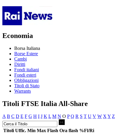
Economia
Borsa Italiana
Borse Estere
Cambi
Diritti
Fondi italiani
Fondi esteri
Obbligazioni
Titoli di Stato
Warrants
Titoli FTSE Italia All-Share
A
B
C
D
E
F
G
H
I
J
K
L
M
N
O
P
Q
R
S
T
U
V
W
X
Y
Z
Titoli
Uffic.
Min
Max
Flash
Ora flash
%Fl/Ri