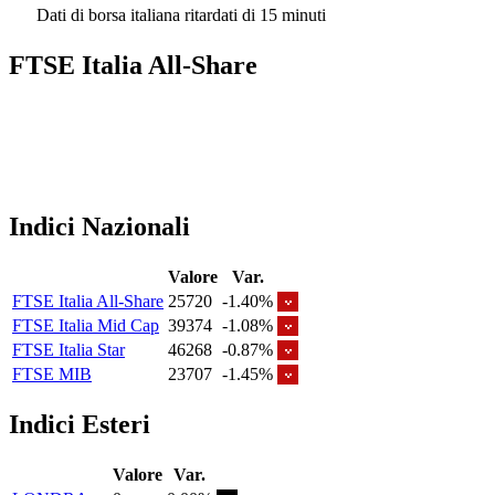
Dati di borsa italiana ritardati di 15 minuti
FTSE Italia All-Share
Indici Nazionali
Valore
Var.
FTSE Italia All-Share
25720
-1.40%
FTSE Italia Mid Cap
39374
-1.08%
FTSE Italia Star
46268
-0.87%
FTSE MIB
23707
-1.45%
Indici Esteri
Valore
Var.