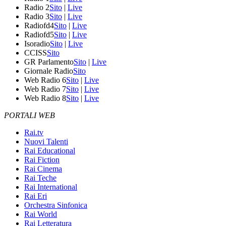
Radio 2
Sito
|
Live
Radio 3
Sito
|
Live
Radiofd4
Sito
|
Live
Radiofd5
Sito
|
Live
Isoradio
Sito
|
Live
CCISS
Sito
GR Parlamento
Sito
|
Live
Giornale Radio
Sito
Web Radio 6
Sito
|
Live
Web Radio 7
Sito
|
Live
Web Radio 8
Sito
|
Live
PORTALI WEB
Rai.tv
Nuovi Talenti
Rai Educational
Rai Fiction
Rai Cinema
Rai Teche
Rai International
Rai Eri
Orchestra Sinfonica
Rai World
Rai Letteratura