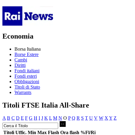
Economia
Borsa Italiana
Borse Estere
Cambi
Diritti
Fondi italiani
Fondi esteri
Obbligazioni
Titoli di Stato
Warrants
Titoli FTSE Italia All-Share
A
B
C
D
E
F
G
H
I
J
K
L
M
N
O
P
Q
R
S
T
U
V
W
X
Y
Z
Titoli
Uffic.
Min
Max
Flash
Ora flash
%Fl/Ri