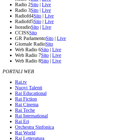
Radio 2
Sito
|
Live
Radio 3
Sito
|
Live
Radiofd4
Sito
|
Live
Radiofd5
Sito
|
Live
Isoradio
Sito
|
Live
CCISS
Sito
GR Parlamento
Sito
|
Live
Giornale Radio
Sito
Web Radio 6
Sito
|
Live
Web Radio 7
Sito
|
Live
Web Radio 8
Sito
|
Live
PORTALI WEB
Rai.tv
Nuovi Talenti
Rai Educational
Rai Fiction
Rai Cinema
Rai Teche
Rai International
Rai Eri
Orchestra Sinfonica
Rai World
Rai Letteratura