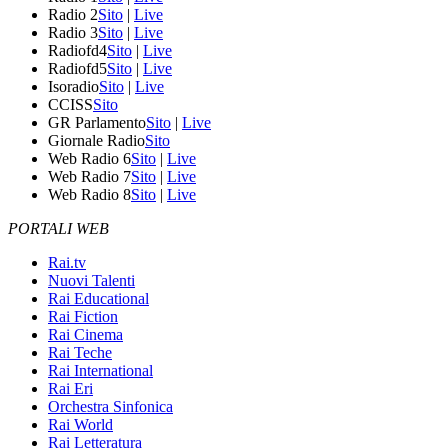
Radio 2
Sito
|
Live
Radio 3
Sito
|
Live
Radiofd4
Sito
|
Live
Radiofd5
Sito
|
Live
Isoradio
Sito
|
Live
CCISS
Sito
GR Parlamento
Sito
|
Live
Giornale Radio
Sito
Web Radio 6
Sito
|
Live
Web Radio 7
Sito
|
Live
Web Radio 8
Sito
|
Live
PORTALI WEB
Rai.tv
Nuovi Talenti
Rai Educational
Rai Fiction
Rai Cinema
Rai Teche
Rai International
Rai Eri
Orchestra Sinfonica
Rai World
Rai Letteratura