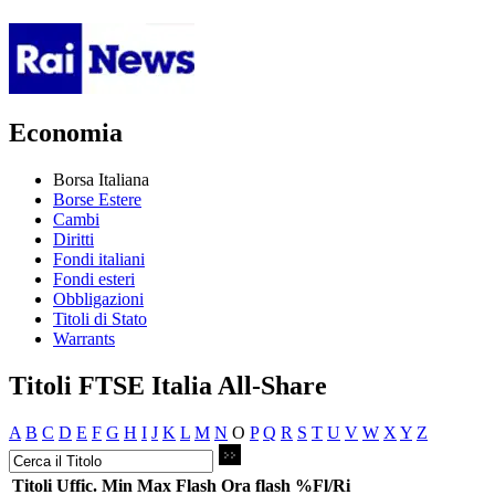
Economia
Borsa Italiana
Borse Estere
Cambi
Diritti
Fondi italiani
Fondi esteri
Obbligazioni
Titoli di Stato
Warrants
Titoli FTSE Italia All-Share
A
B
C
D
E
F
G
H
I
J
K
L
M
N
O
P
Q
R
S
T
U
V
W
X
Y
Z
Titoli
Uffic.
Min
Max
Flash
Ora flash
%Fl/Ri