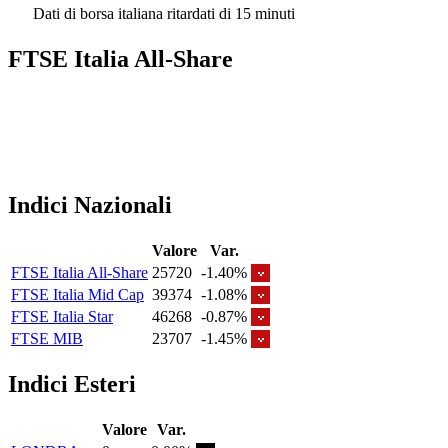
Dati di borsa italiana ritardati di 15 minuti
FTSE Italia All-Share
Indici Nazionali
Valore
Var.
FTSE Italia All-Share
25720
-1.40%
FTSE Italia Mid Cap
39374
-1.08%
FTSE Italia Star
46268
-0.87%
FTSE MIB
23707
-1.45%
Indici Esteri
Valore
Var.