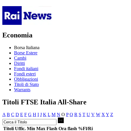
Economia
Borsa Italiana
Borse Estere
Cambi
Diritti
Fondi italiani
Fondi esteri
Obbligazioni
Titoli di Stato
Warrants
Titoli FTSE Italia All-Share
A
B
C
D
E
F
G
H
I
J
K
L
M
N
O
P
Q
R
S
T
U
V
W
X
Y
Z
Titoli
Uffic.
Min
Max
Flash
Ora flash
%Fl/Ri