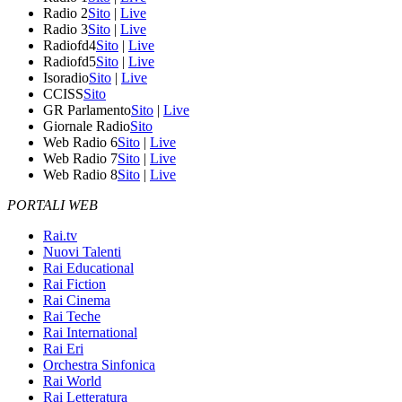
Radio 2
Sito
|
Live
Radio 3
Sito
|
Live
Radiofd4
Sito
|
Live
Radiofd5
Sito
|
Live
Isoradio
Sito
|
Live
CCISS
Sito
GR Parlamento
Sito
|
Live
Giornale Radio
Sito
Web Radio 6
Sito
|
Live
Web Radio 7
Sito
|
Live
Web Radio 8
Sito
|
Live
PORTALI WEB
Rai.tv
Nuovi Talenti
Rai Educational
Rai Fiction
Rai Cinema
Rai Teche
Rai International
Rai Eri
Orchestra Sinfonica
Rai World
Rai Letteratura