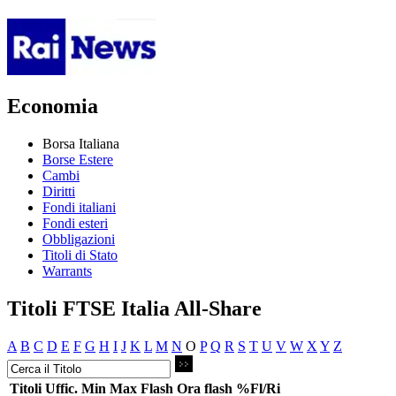
Economia
Borsa Italiana
Borse Estere
Cambi
Diritti
Fondi italiani
Fondi esteri
Obbligazioni
Titoli di Stato
Warrants
Titoli FTSE Italia All-Share
A
B
C
D
E
F
G
H
I
J
K
L
M
N
O
P
Q
R
S
T
U
V
W
X
Y
Z
Titoli
Uffic.
Min
Max
Flash
Ora flash
%Fl/Ri