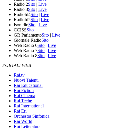
Radio 2
Sito
|
Live
Radio 3
Sito
|
Live
Radiofd4
Sito
|
Live
Radiofd5
Sito
|
Live
Isoradio
Sito
|
Live
CCISS
Sito
GR Parlamento
Sito
|
Live
Giornale Radio
Sito
Web Radio 6
Sito
|
Live
Web Radio 7
Sito
|
Live
Web Radio 8
Sito
|
Live
PORTALI WEB
Rai.tv
Nuovi Talenti
Rai Educational
Rai Fiction
Rai Cinema
Rai Teche
Rai International
Rai Eri
Orchestra Sinfonica
Rai World
Rai Letteratura