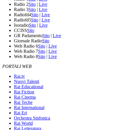
Radio 2
Sito
|
Live
Radio 3
Sito
|
Live
Radiofd4
Sito
|
Live
Radiofd5
Sito
|
Live
Isoradio
Sito
|
Live
CCISS
Sito
GR Parlamento
Sito
|
Live
Giornale Radio
Sito
Web Radio 6
Sito
|
Live
Web Radio 7
Sito
|
Live
Web Radio 8
Sito
|
Live
PORTALI WEB
Rai.tv
Nuovi Talenti
Rai Educational
Rai Fiction
Rai Cinema
Rai Teche
Rai International
Rai Eri
Orchestra Sinfonica
Rai World
Rai Letteratura