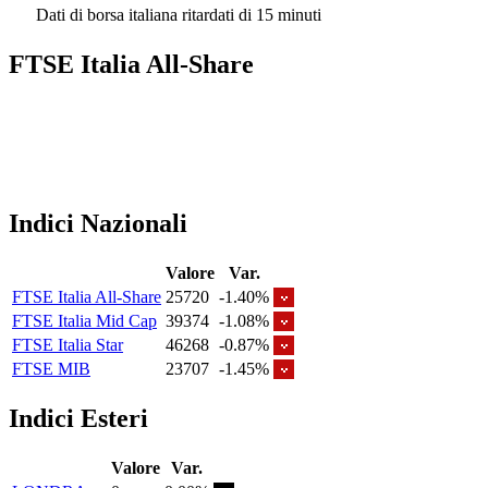
Dati di borsa italiana ritardati di 15 minuti
FTSE Italia All-Share
Indici Nazionali
Valore
Var.
FTSE Italia All-Share
25720
-1.40%
FTSE Italia Mid Cap
39374
-1.08%
FTSE Italia Star
46268
-0.87%
FTSE MIB
23707
-1.45%
Indici Esteri
Valore
Var.