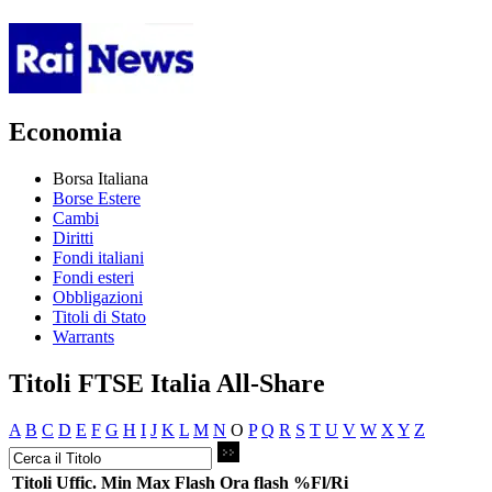
Economia
Borsa Italiana
Borse Estere
Cambi
Diritti
Fondi italiani
Fondi esteri
Obbligazioni
Titoli di Stato
Warrants
Titoli FTSE Italia All-Share
A
B
C
D
E
F
G
H
I
J
K
L
M
N
O
P
Q
R
S
T
U
V
W
X
Y
Z
Titoli
Uffic.
Min
Max
Flash
Ora flash
%Fl/Ri