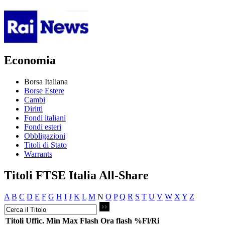
Economia
Borsa Italiana
Borse Estere
Cambi
Diritti
Fondi italiani
Fondi esteri
Obbligazioni
Titoli di Stato
Warrants
Titoli FTSE Italia All-Share
A
B
C
D
E
F
G
H
I
J
K
L
M
N
O
P
Q
R
S
T
U
V
W
X
Y
Z
Titoli
Uffic.
Min
Max
Flash
Ora flash
%Fl/Ri