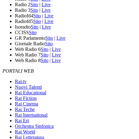
Radio 2
Sito
|
Live
Radio 3
Sito
|
Live
Radiofd4
Sito
|
Live
Radiofd5
Sito
|
Live
Isoradio
Sito
|
Live
CCISS
Sito
GR Parlamento
Sito
|
Live
Giornale Radio
Sito
Web Radio 6
Sito
|
Live
Web Radio 7
Sito
|
Live
Web Radio 8
Sito
|
Live
PORTALI WEB
Rai.tv
Nuovi Talenti
Rai Educational
Rai Fiction
Rai Cinema
Rai Teche
Rai International
Rai Eri
Orchestra Sinfonica
Rai World
Rai Letteratura