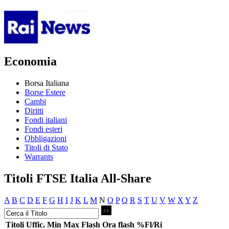
Economia
Borsa Italiana
Borse Estere
Cambi
Diritti
Fondi italiani
Fondi esteri
Obbligazioni
Titoli di Stato
Warrants
Titoli FTSE Italia All-Share
A
B
C
D
E
F
G
H
I
J
K
L
M
N
O
P
Q
R
S
T
U
V
W
X
Y
Z
Titoli
Uffic.
Min
Max
Flash
Ora flash
%Fl/Ri