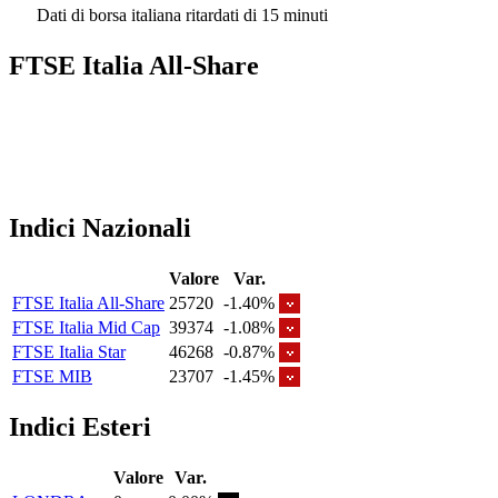
Dati di borsa italiana ritardati di 15 minuti
FTSE Italia All-Share
Indici Nazionali
Valore
Var.
FTSE Italia All-Share
25720
-1.40%
FTSE Italia Mid Cap
39374
-1.08%
FTSE Italia Star
46268
-0.87%
FTSE MIB
23707
-1.45%
Indici Esteri
Valore
Var.