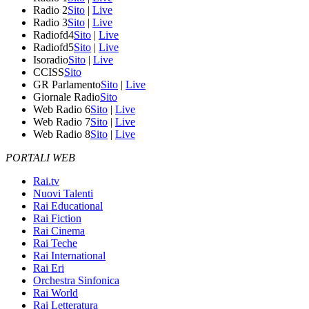
Radio 2
Sito
|
Live
Radio 3
Sito
|
Live
Radiofd4
Sito
|
Live
Radiofd5
Sito
|
Live
Isoradio
Sito
|
Live
CCISS
Sito
GR Parlamento
Sito
|
Live
Giornale Radio
Sito
Web Radio 6
Sito
|
Live
Web Radio 7
Sito
|
Live
Web Radio 8
Sito
|
Live
PORTALI WEB
Rai.tv
Nuovi Talenti
Rai Educational
Rai Fiction
Rai Cinema
Rai Teche
Rai International
Rai Eri
Orchestra Sinfonica
Rai World
Rai Letteratura