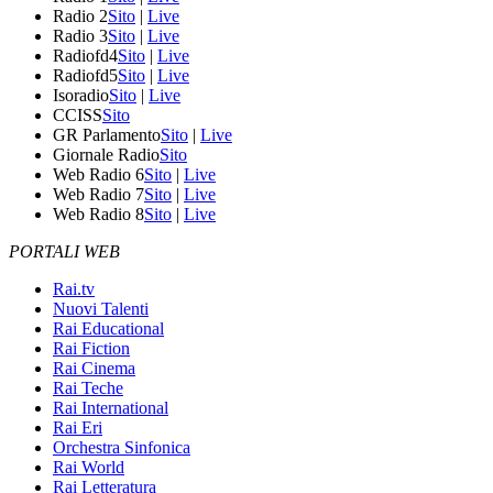
Radio 2
Sito
|
Live
Radio 3
Sito
|
Live
Radiofd4
Sito
|
Live
Radiofd5
Sito
|
Live
Isoradio
Sito
|
Live
CCISS
Sito
GR Parlamento
Sito
|
Live
Giornale Radio
Sito
Web Radio 6
Sito
|
Live
Web Radio 7
Sito
|
Live
Web Radio 8
Sito
|
Live
PORTALI WEB
Rai.tv
Nuovi Talenti
Rai Educational
Rai Fiction
Rai Cinema
Rai Teche
Rai International
Rai Eri
Orchestra Sinfonica
Rai World
Rai Letteratura