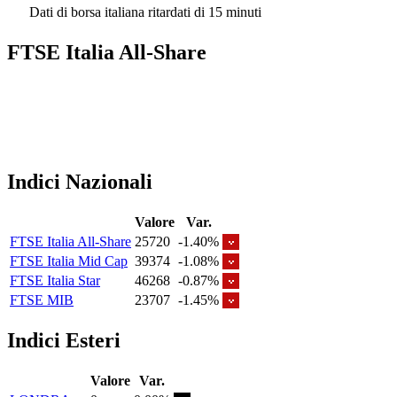
Dati di borsa italiana ritardati di 15 minuti
FTSE Italia All-Share
Indici Nazionali
Valore
Var.
FTSE Italia All-Share
25720
-1.40%
FTSE Italia Mid Cap
39374
-1.08%
FTSE Italia Star
46268
-0.87%
FTSE MIB
23707
-1.45%
Indici Esteri
Valore
Var.