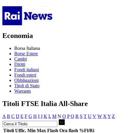
Economia
Borsa Italiana
Borse Estere
Cambi
Diritti
Fondi italiani
Fondi esteri
Obbligazioni
Titoli di Stato
Warrants
Titoli FTSE Italia All-Share
A
B
C
D
E
F
G
H
I
J
K
L
M
N
O
P
Q
R
S
T
U
V
W
X
Y
Z
Titoli
Uffic.
Min
Max
Flash
Ora flash
%Fl/Ri