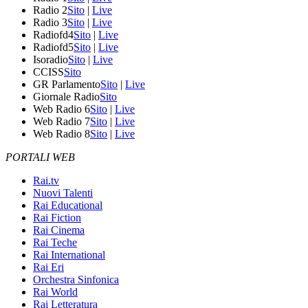
Radio 2
Sito
|
Live
Radio 3
Sito
|
Live
Radiofd4
Sito
|
Live
Radiofd5
Sito
|
Live
Isoradio
Sito
|
Live
CCISS
Sito
GR Parlamento
Sito
|
Live
Giornale Radio
Sito
Web Radio 6
Sito
|
Live
Web Radio 7
Sito
|
Live
Web Radio 8
Sito
|
Live
PORTALI WEB
Rai.tv
Nuovi Talenti
Rai Educational
Rai Fiction
Rai Cinema
Rai Teche
Rai International
Rai Eri
Orchestra Sinfonica
Rai World
Rai Letteratura