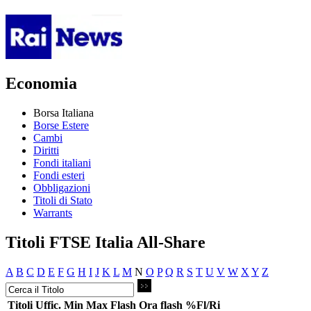
Economia
Borsa Italiana
Borse Estere
Cambi
Diritti
Fondi italiani
Fondi esteri
Obbligazioni
Titoli di Stato
Warrants
Titoli FTSE Italia All-Share
A
B
C
D
E
F
G
H
I
J
K
L
M
N
O
P
Q
R
S
T
U
V
W
X
Y
Z
Titoli
Uffic.
Min
Max
Flash
Ora flash
%Fl/Ri