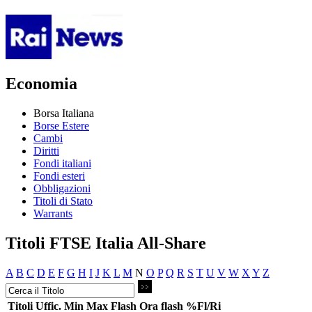
Economia
Borsa Italiana
Borse Estere
Cambi
Diritti
Fondi italiani
Fondi esteri
Obbligazioni
Titoli di Stato
Warrants
Titoli FTSE Italia All-Share
A
B
C
D
E
F
G
H
I
J
K
L
M
N
O
P
Q
R
S
T
U
V
W
X
Y
Z
Titoli
Uffic.
Min
Max
Flash
Ora flash
%Fl/Ri