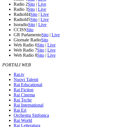
Radio 2
Sito
|
Live
Radio 3
Sito
|
Live
Radiofd4
Sito
|
Live
Radiofd5
Sito
|
Live
Isoradio
Sito
|
Live
CCISS
Sito
GR Parlamento
Sito
|
Live
Giornale Radio
Sito
Web Radio 6
Sito
|
Live
Web Radio 7
Sito
|
Live
Web Radio 8
Sito
|
Live
PORTALI WEB
Rai.tv
Nuovi Talenti
Rai Educational
Rai Fiction
Rai Cinema
Rai Teche
Rai International
Rai Eri
Orchestra Sinfonica
Rai World
Rai Letteratura