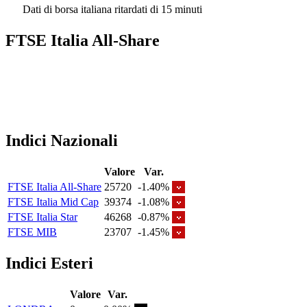
Dati di borsa italiana ritardati di 15 minuti
FTSE Italia All-Share
Indici Nazionali
Valore
Var.
FTSE Italia All-Share
25720
-1.40%
FTSE Italia Mid Cap
39374
-1.08%
FTSE Italia Star
46268
-0.87%
FTSE MIB
23707
-1.45%
Indici Esteri
Valore
Var.