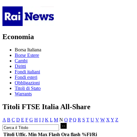
Economia
Borsa Italiana
Borse Estere
Cambi
Diritti
Fondi italiani
Fondi esteri
Obbligazioni
Titoli di Stato
Warrants
Titoli FTSE Italia All-Share
A
B
C
D
E
F
G
H
I
J
K
L
M
N
O
P
Q
R
S
T
U
V
W
X
Y
Z
Titoli
Uffic.
Min
Max
Flash
Ora flash
%Fl/Ri