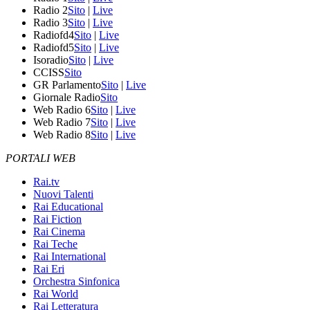
Radio 2
Sito
|
Live
Radio 3
Sito
|
Live
Radiofd4
Sito
|
Live
Radiofd5
Sito
|
Live
Isoradio
Sito
|
Live
CCISS
Sito
GR Parlamento
Sito
|
Live
Giornale Radio
Sito
Web Radio 6
Sito
|
Live
Web Radio 7
Sito
|
Live
Web Radio 8
Sito
|
Live
PORTALI WEB
Rai.tv
Nuovi Talenti
Rai Educational
Rai Fiction
Rai Cinema
Rai Teche
Rai International
Rai Eri
Orchestra Sinfonica
Rai World
Rai Letteratura