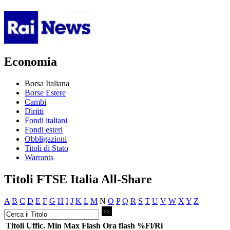
Economia
Borsa Italiana
Borse Estere
Cambi
Diritti
Fondi italiani
Fondi esteri
Obbligazioni
Titoli di Stato
Warrants
Titoli FTSE Italia All-Share
A
B
C
D
E
F
G
H
I
J
K
L
M
N
O
P
Q
R
S
T
U
V
W
X
Y
Z
Titoli
Uffic.
Min
Max
Flash
Ora flash
%Fl/Ri