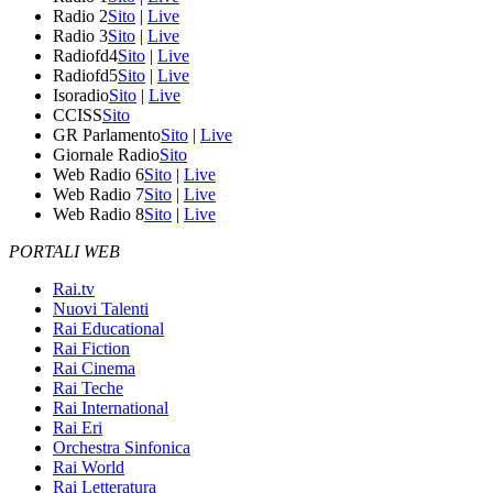
Radio 2
Sito
|
Live
Radio 3
Sito
|
Live
Radiofd4
Sito
|
Live
Radiofd5
Sito
|
Live
Isoradio
Sito
|
Live
CCISS
Sito
GR Parlamento
Sito
|
Live
Giornale Radio
Sito
Web Radio 6
Sito
|
Live
Web Radio 7
Sito
|
Live
Web Radio 8
Sito
|
Live
PORTALI WEB
Rai.tv
Nuovi Talenti
Rai Educational
Rai Fiction
Rai Cinema
Rai Teche
Rai International
Rai Eri
Orchestra Sinfonica
Rai World
Rai Letteratura